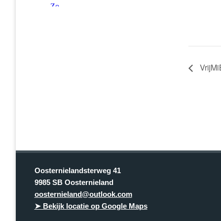
VrijMi
Oosternielandsterweg 41
9985 SB Oosternieland
oosternieland@outlook.com
➤ Bekijk locatie op Google Maps