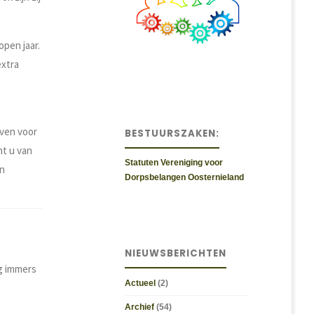
pen jaar.
extra
even voor
BESTUURSZAKEN:
nt u van
Statuten Vereniging voor
n
Dorpsbelangen Oosternieland
NIEUWSBERICHTEN
ng immers
Actueel
(2)
Archief
(54)