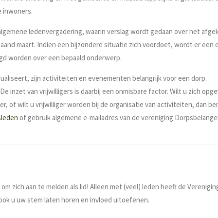
e inwoners.
algemene ledenvergadering, waarin verslag wordt gedaan over het afgelo
and maart. Indien een bijzondere situatie zich voordoet, wordt er een 
egd worden over een bepaald onderwerp.
aliseert, zijn activiteiten en evenementen belangrijk voor een dorp.
 inzet van vrijwilligers is daarbij een onmisbare factor. Wilt u zich opg
 of wilt u vrijwilliger worden bij de organisatie van activiteiten, dan be
sleden
of gebruik algemene e-mailadres van de vereniging Dorpsbelange
m zich aan te melden als lid! Alleen met (veel) leden heeft de Verenigi
ook u uw stem laten horen en invloed uitoefenen.