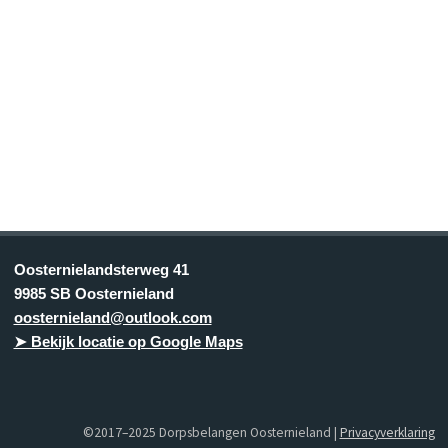
Oosternielandsterweg 41
9985 SB Oosternieland
oosternieland@outlook.com
➤ Bekijk locatie op Google Maps
©2017–2025 Dorpsbelangen Oosternieland |
Privacyverklaring