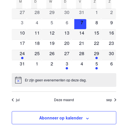
e
e
M
MAANDAG
D
DINSDAG
W
WOENSDAG
D
DONDERDAG
V
VRIJDAG
Z
ZATERDAG
Z
ZONDAG
e
n
a
l
d
n
0
0
0
0
0
0
0
27
28
29
30
31
1
2
r
e
l
e
e
e
e
e
e
e
e
g
c
0
0
0
0
0
0
0
3
4
5
6
7
8
9
v
v
v
v
v
v
v
e
m
t
e
e
e
e
e
e
e
a
e
0
e
0
e
0
e
0
e
0
0
e
0
e
10
11
12
13
14
15
16
e
n
e
v
v
v
v
v
v
v
n
e
n
e
n
e
n
e
n
e
e
n
e
n
v
n
e
0
e
0
e
0
e
0
e
0
e
0
e
0
e
17
18
19
20
21
22
23
d
e
v
e
v
e
v
e
v
e
v
v
e
v
e
r
e
n
e
n
e
n
e
n
e
n
e
n
e
n
e
t
m
e
1
m
e
0
m
e
0
m
e
0
m
e
0
e
1
m
e
0
m
24
25
26
27
28
29
30
e
e
v
e
v
e
v
e
v
e
v
e
v
e
v
e
w
n
e
n
e
e
n
e
e
n
e
e
n
e
e
n
e
n
e
e
n
e
e
e
e
0
m
e
m
0
e
m
0
e
m
1
e
m
0
e
m
1
e
m
0
r
31
1
2
3
4
5
6
n
e
v
n
e
v
n
e
v
n
e
v
n
e
v
e
v
n
e
v
n
e
n
n
n
e
e
n
e
e
n
e
e
n
e
e
n
e
e
n
e
e
n
e
e
v
t
m
e
t
m
e
t
m
e
t
m
e
t
m
e
m
e
t
m
e
t
e
d
e
v
n
e
n
v
e
n
v
e
n
v
e
n
v
e
n
v
e
n
v
a
e
e
n
e
e
n
e
e
n
e
e
n
e
e
n
e
n
e
e
n
e
Er zijn geen evenementen op deze dag.
a
B
a
m
e
t
m
t
e
m
t
e
m
t
e
m
t
e
m
t
e
m
t
e
r
e
n
n
e
n
n
e
n
n
e
n
n
e
n
n
e
n
e
n
n
e
n
v
t
e
n
e
e
e
n
e
e
n
e
e
n
e
e
n
e
e
n
e
e
n
r
n
g
t
m
t
m
t
m
t
m
t
m
t
m
t
m
i
i
u
n
e
n
n
n
e
n
n
e
n
n
e
n
n
e
n
n
e
n
n
e
a
jul
Deze maand
sep
c
e
e
e
e
e
e
e
e
e
e
e
e
e
e
E
m
t
m
t
m
t
m
t
m
t
m
t
m
t
m
h
g
n
n
n
n
n
n
n
n
n
n
n
n
n
n
v
t
v
.
e
e
e
e
e
e
e
e
e
e
e
e
e
e
t
t
t
t
t
t
t
a
e
n
n
n
n
n
n
n
n
n
n
n
n
n
n
Abonneer op kalender
e
e
e
e
e
e
t
t
t
t
t
t
t
n
t