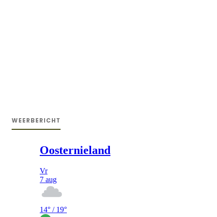
n
n
n
n
n
n
e
e
e
e
e
n
i
n
n
n
n
n
e
a
e
m
v
e
i
g
n
a
t
t
e
i
n
e
WEERBERICHT