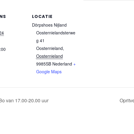
NS
LOCATIE
Dörpshoes Nijland
24
Oosternielandsterwe
g 41
Oosternieland
,
:00
Oosternieland
9985SB
Nederland
+
Google Maps
Bo van 17.00-20.00 uur
Opritv