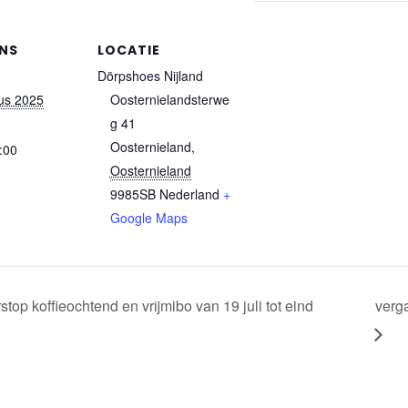
NS
LOCATIE
Dörpshoes Nijland
us 2025
Oosternielandsterwe
g 41
Oosternieland
,
:00
Oosternieland
9985SB
Nederland
+
Google Maps
top koffieochtend en vrijmibo van 19 juli tot eind
verg