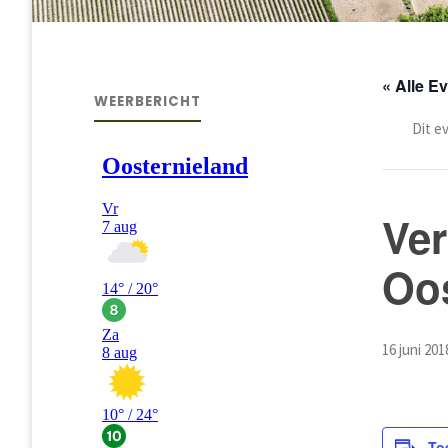
« Alle 
WEERBERICHT
Dit e
Ver
Oos
16 juni 201
To