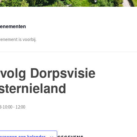
Evenementen
venement is voorbij.
volg Dorpsvisie
ternieland
8-10:00
-
12:00
evoegen aan kalender