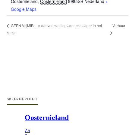
Oosternieland
,
Oosternieland
9985SB
Nederland
+
Google Maps
Verhuur
GEEN VrijMiBo , maar voorstelling Janneke Jager in het
kerkje
WEERBERICHT