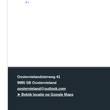
Oosternielandsterweg 41
9985 SB Oosternieland
oosternieland@outlook.com
➤ Bekijk locatie op Google Maps